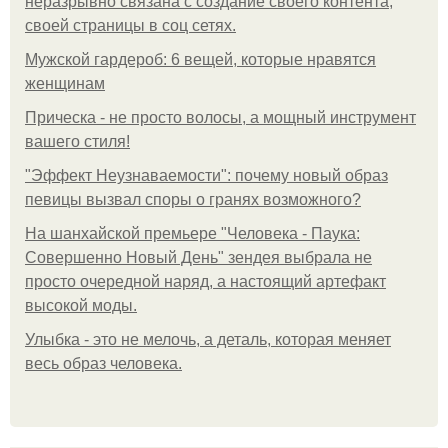
неразрывно связана с создание своего контента,
своей страницы в соц сетях.
Мужской гардероб: 6 вещей, которые нравятся
женщинам
Прическа - не просто волосы, а мощный инструмент
вашего стиля!
"Эффект Неузнаваемости": почему новый образ
певицы вызвал споры о гранях возможного?
На шанхайской премьере "Человека - Паука:
Совершенно Новый День" зендея выбрала не
просто очередной наряд, а настоящий артефакт
высокой моды.
Улыбка - это не мелочь, а деталь, которая меняет
весь образ человека.