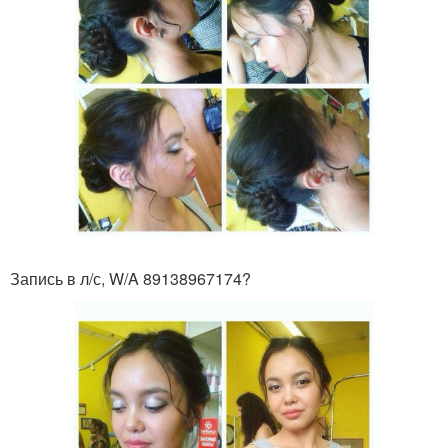
Запись в л/с, W/A 89138967174?