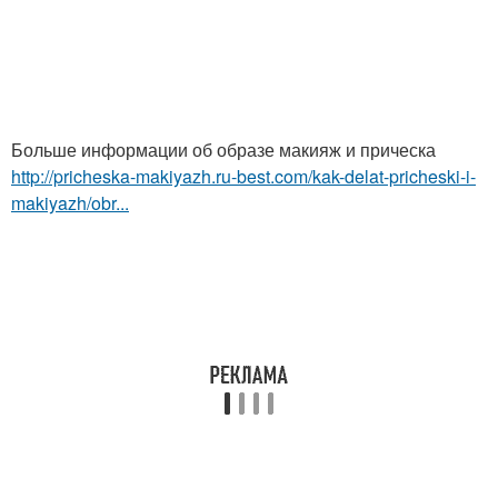
Больше информации об образе макияж и прическа
http://pricheska-makiyazh.ru-best.com/kak-delat-pricheski-i-
makiyazh/obr...