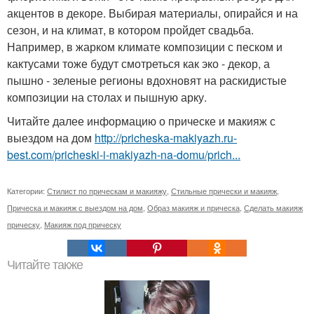
акцентов в декоре. Выбирая материалы, опирайся и на
сезон, и на климат, в котором пройдет свадьба.
Например, в жарком климате композиции с песком и
кактусами тоже будут смотреться как эко - декор, а
пышно - зеленые регионы вдохновят на раскидистые
композиции на столах и пышную арку.
Читайте далее информацию о прическе и макияж с
выездом на дом
http://pricheska-makiyazh.ru-
best.com/pricheski-i-makiyazh-na-domu/prich...
Категории:
Стилист по прическам и макияжу
,
Стильные прически и макияж
,
Прическа и макияж с выездом на дом
,
Образ макияж и прическа
,
Сделать макияж
прическу
,
Макияж под прическу
Читайте также