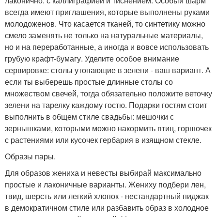
лаконично: с каллиграфией и тиснением. Особый шарм
всегда имеют приглашения, которые выполнены руками
молодоженов. Что касается тканей, то синтетику можно
смело заменять не только на натуральные материалы,
но и на переработанные, а иногда и вовсе использовать
грубую крафт-бумагу. Уделите особое внимание
сервировке: столы утопающие в зелени - ваш вариант. А
если ты выберешь простые длинные столы со
множеством свечей, тогда обязательно положите веточку
зелени на тарелку каждому гостю. Подарки гостям стоит
выполнить в общем стиле свадьбы: мешочки с
зернышками, которыми можно накормить птиц, горшочек
с растениями или кусочек гербария в изящном стекле.
Образы пары.
Для образов жениха и невесты выбирай максимально
простые и лаконичные варианты. Жениху подбери лен,
твид, шерсть или легкий хлопок - нестандартный пиджак
в демократичном стиле или разбавить образ в холодное