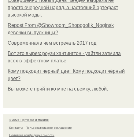
Совершенно Новый День" зендея выбрала не
просто очередной наряд, а настоящий артефакт
высокой моды.
Repost From @Showroom_Shopogolik_Noginsk
девочки выпускницы?
Современнаяв чем встречать 2017 год.
Вот это вырез: роузи хантингтон - уайтли затмила
всех в эффектном платьe.
Кому подходит черный цвет. Кому подходит чёрный
цвет?
Вы можете прийти ко мне на съемку, любой.
© 2026 Прическа и макияж
Контакты
Пользовательское соглашение
Политика конфидециальности