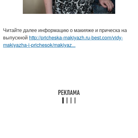
Читайте далее информацию о макияже и прическа на
выпускной
http://pricheska-makiyazh.ru-best.com/vidy-
makiyazha-i-prichesok/makiyaz...