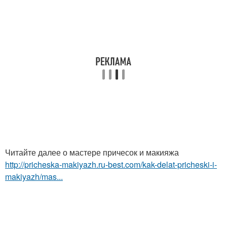
Читайте далее о мастере причесок и макияжа
http://pricheska-makiyazh.ru-best.com/kak-delat-pricheski-i-
makiyazh/mas...