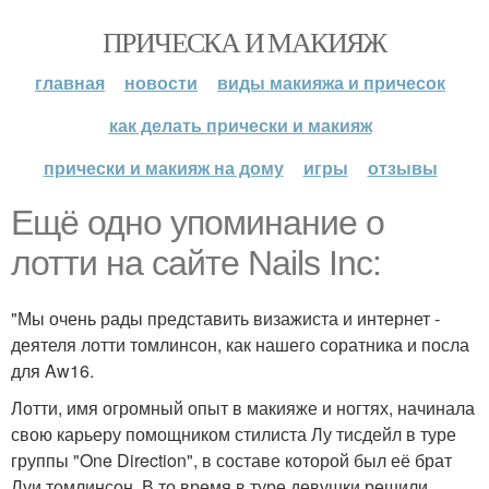
ПРИЧЕСКА И МАКИЯЖ
главная
новости
виды макияжа и причесок
как делать прически и макияж
прически и макияж на дому
игры
отзывы
Ещё одно упоминание о
лотти на сайте Nails Inc:
"Мы очень рады представить визажиста и интернет -
деятеля лотти томлинсон, как нашего соратника и посла
для Aw16.
Лотти, имя огромный опыт в макияже и ногтях, начинала
свою карьеру помощником стилиста Лу тисдейл в туре
группы "One Direction", в составе которой был её брат
Луи томлинсон. В то время в туре девушки решили