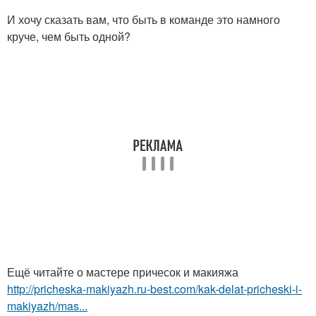
И хочу сказать вам, что быть в команде это намного
круче, чем быть одной?
Ещё читайте о мастере причесок и макияжа
http://pricheska-makiyazh.ru-best.com/kak-delat-pricheski-i-
makiyazh/mas...