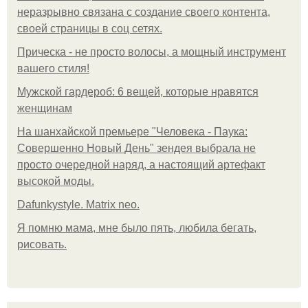
неразрывно связана с создание своего контента,
своей страницы в соц сетях.
Прическа - не просто волосы, а мощный инструмент
вашего стиля!
Мужской гардероб: 6 вещей, которые нравятся
женщинам
На шанхайской премьере "Человека - Паука:
Совершенно Новый День" зендея выбрала не
просто очередной наряд, а настоящий артефакт
высокой моды.
Dafunkystyle. Matrix neo.
Я помню мама, мне было пять, любила бегать,
рисовать.