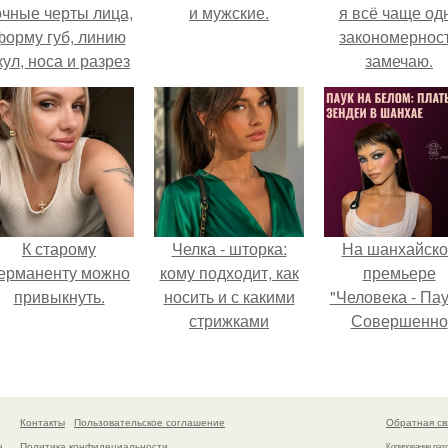
очные черты лица,
и мужские.
я всё чаще од
форму губ, линию
закономернос
кул, носа и разрез
замечаю.
глаз.
К старому
Челка - шторка:
На шанхайско
ерманенту можно
кому подходит, как
премьере
привыкнуть.
носить и с какими
"Человека - Пау
стрижками
Совершенно
сочетать.
Новый День"
зендея выбрала
просто очеред
наряд, а насто
Контакты
Пользовательское соглашение
Обратная св
артефакт высо
Политика конфидециальности
а
Копирование раз