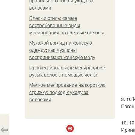
правильного тона и ухода за
волосами
Блеск и стиль: самые
востребованные виды
мелирования на светлые волосы
Мужской взгляд на женскую
одежду: как мужчины
воспринимают женскую моду
Профессиональное мелирование
русых волос с помощью чёлки
Мелкое мелирование на короткую
стрижку: подход к уходу за
3. 10
волосами
Евген
10. 1
⇦
Ирина