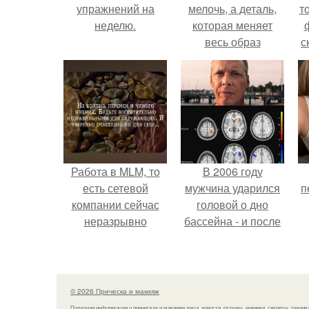
упражнений на
мелочь, а деталь,
т
неделю.
которая меняет
весь образ
с
человека.
Работа в MLM, то
В 2006 году
есть сетевой
мужчина ударился
п
компании сейчас
головой о дно
неразрывно
бассейна - и после
связана с создание
этого его жизнь
своего контента,
изменилась самым
своей страницы в
странным образом.
соц сетях.
© 2026 Прическа и макияж
Полезная информация о прическах и макияже лица, новости, отзывы, новинки, секреты, техник