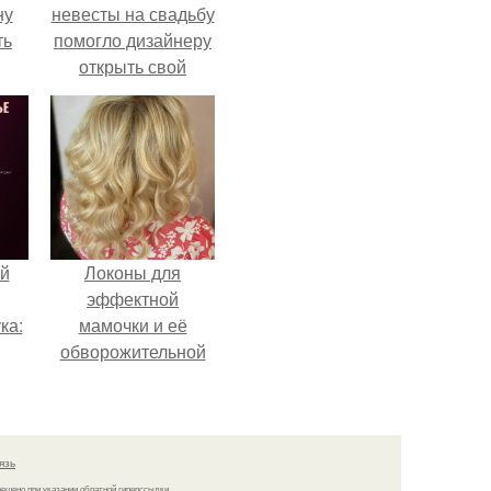
ну
невесты на свадьбу
ть
помогло дизайнеру
открыть свой
бренд.
й
Локоны для
эффектной
ка:
мамочки и её
обворожительной
дочурки.
 не
ной
ящий
язь
кой
решено при указании обратной гиперссылки.