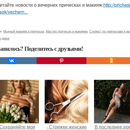
итайте новости о вечерних прическах и макияж
http://prich
sok/vechern...
и:
Модный макияж и прическа
,
Мастер причесок и макияжа
,
Стилист по прическам и м
и дома
авилось? Поделитесь с друзьями!
Сохраняйте мои
- Стрижки женские
В последнее вр