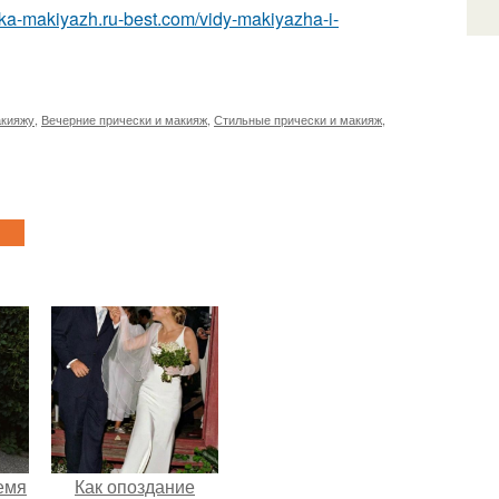
eska-makiyazh.ru-best.com/vidy-makiyazha-i-
акияжу
,
Вечерние прически и макияж
,
Стильные прически и макияж
,
емя
Как опоздание