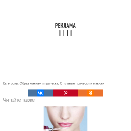
Категории:
Образ макияж и прическа
,
Стильные прически и макияж
Читайте также