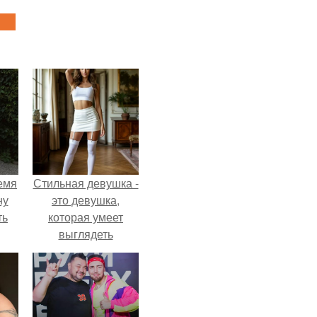
емя
Стильная девушка -
ну
это девушка,
ть
которая умеет
выглядеть
привлекательно и
элегантно в любои
ситуации.