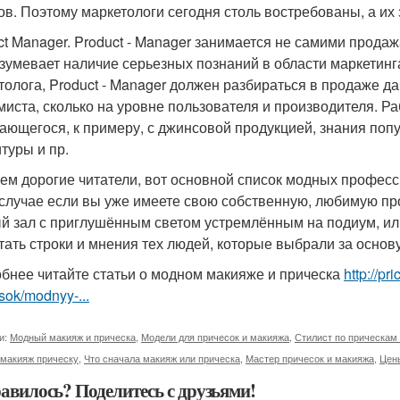
ов. Поэтому маркетологи сегодня столь востребованы, а их
ct Manager. Product - Manager занимается не самими прода
зумевает наличие серьезных познаний в области маркетинга
толога, Product - Manager должен разбираться в продаже да
миста, сколько на уровне пользователя и производителя. Раб
ающегося, к примеру, с джинсовой продукцией, знания по
туры и пр.
ем дорогие читатели, вот основной список модных професси
 случае если вы уже имеете свою собственную, любимую про
й зал с приглушённым светом устремлённым на подиум, или
тать строки и мнения тех людей, которые выбрали за основ
бнее читайте статьи о модном макияже и прическа
http://p
sok/modnyy-...
и:
Модный макияж и прическа
,
Модели для причесок и макияжа
,
Стилист по прическам
 макияж прическу
,
Что сначала макияж или прическа
,
Мастер причесок и макияжа
,
Цены
авилось? Поделитесь с друзьями!