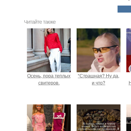
Читайте также
Осень, пора теплых
"Страшная? Ну да,
свитеров.
и что?
Н