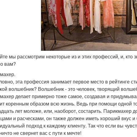
айте мы рассмотрим некоторые из и этих профессий, и, кто з
о вам?
махер.
ловно, эта профессия занимает первое место в рейтинге с
акой волшебник? Волшебник - это человек, творящий волшебст
махер делает примерно тоже самое, создавая и придумывая
ит коренным образом всю жизнь. Ведь при помощи одной то
адцать лет моложе, или, наоборот, состарить. Парикмахер д
цами и расческами, он также должен иметь хороший вкус и
идуальный подход к каждому клиенту. Так что если вы чувств
ничто не свернет вас с пути к мечте!