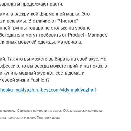
 зарплаты продолжают расти.
жами, а раскруткой фирменной марки. Это
 и рекламы. В отличие от "Чистого"
нной группы товара не столько на уровне
отодатели могут требовать от Product - Manager,
пулярных моделей одежды, материала,
й. Так что вы можете выбирать на свой вкус. Но
фессию, то вы всегда можете прийти на показ, в
 купить модный журнал, сесть дома, и
у своей жизни Fashion?
richeska-makiyazh.ru-best.com/vidy-makiyazha-i-
 и макияжу
,
Стильные прически и макияж
,
Образ макияж и прическа
,
 на прически и макияж
,
Прически дома