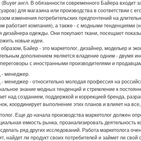
 (Buyer англ. В обязанности современного Байера входит за
суаров) для магазина или производства в соответствии с е
озом изменения потребительских предпочтений на длительны
ом работает компания), а также - с модными тенденциями (
я дизайнера одежды. Они покупают ткани, посещают показы
ожить новые идеи.
 образом, Байер - это маркетолог, дизайнер, модельер и эк
тельным дополнением является владение одним - двумя ин
 переговоры с иностранными производителями и продавца
 - менеджер.
 - менеджер - относительно молодая профессия на российс
нальное знание модных тенденций и стремление к постоян
ает над созданием, поддержкой и коррекцией бренда, раз
нок, координирует выполнение этих планов и влияет на все
толог. Еще до начала производства маркетолог должен опред
циальная емкость рынка, проанализировать деятельность ко
 сделать ряд других исследований. Работа маркетолога очен
ит, найдет ли продукт своих потребителей и займет ли сво