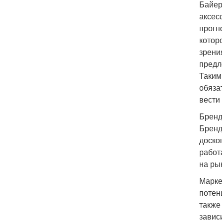
Байер
аксес
прогн
котор
зрени
предл
Таким
обяза
вести
Бренд
Бренд
доско
работ
на ры
Марке
потен
также
завис