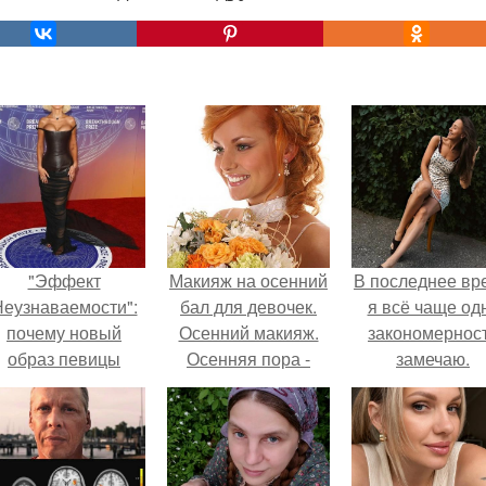
"Эффект
Макияж на осенний
В последнее вр
еузнаваемости":
бал для девочек.
я всё чаще од
почему новый
Осенний макияж.
закономернос
образ певицы
Осенняя пора -
замечаю.
вызвал споры о
одна из наиболее
гранях
мягких и
возможного?
чувственных.