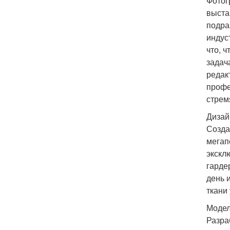
Фотог
выста
подра
индус
что, 
задач
редак
профе
стрем
Дизай
Созда
мегап
экскл
гарде
день 
ткани
Модел
Разра