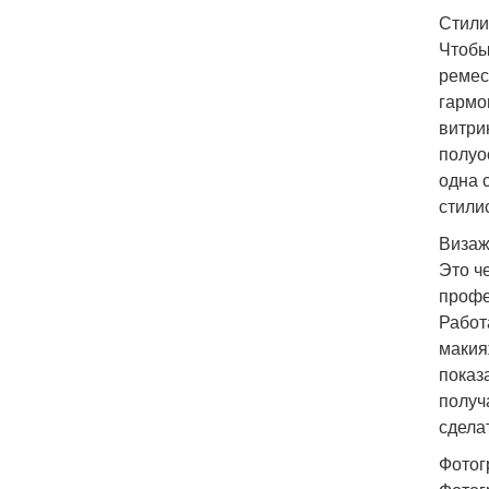
Стили
Чтобы
ремес
гармо
витри
полуо
одна 
стили
Визаж
Это ч
профе
Работ
макия
показ
получ
сдела
Фотог