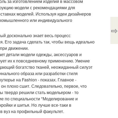
оль за изготовлением изделий в массовом
трукцию модели с рекомендациями для
выставках моделей. Используя идеи дизайнеров
 промышленного или индивидуального
⇨
рый досконально знает весь процесс
. Его задача сделать так, чтобы вещь идеально
 при движении.
ает детали модели одежды, аксессуаров и
рует их к повседневному применению. Умение
дающий богатство тканей, неожиданный силуэт
гинального образа или разработки стиля
тюрье на Fashion - показах. Главное -
 он плохо сшит. Следовательно, первое, что
 вы твердо решили стать модельером - то
ие по специальности "Моделирование и
ройки и шитья. Но лучше все-таки в
в вуз на профильный факультет.