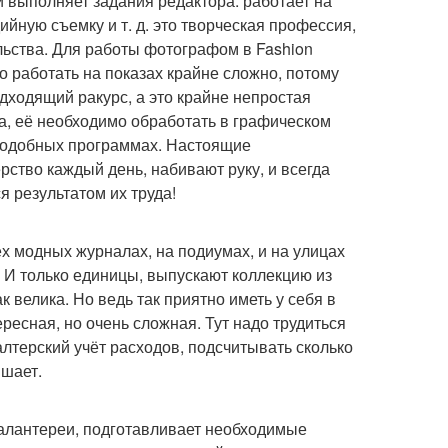
 выполняет задания редактора: работает на
йную съемку и т. д. это творческая профессия,
ьства. Для работы фотографом в Fashion
Но работать на показах крайне сложно, потому
дходящий ракурс, а это крайне непростая
на, её необходимо обработать в графическом
 подобных программах. Настоящие
ство каждый день, набивают руку, и всегда
я результатом их труда!
ех модных журналах, на подиумах, и на улицах
 И только единицы, выпускают коллекцию из
 велика. Но ведь так приятно иметь у себя в
ересная, но очень сложная. Тут надо трудиться
галтерский учёт расходов, подсчитывать сколько
ышает.
галантереи, подготавливает необходимые