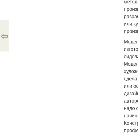
метод
произ
разра
или к
произ
⇦
Модел
изгот
сидел
Модел
худож
сдела
или о
дизай
автор
надо 
начин
Конст
профе