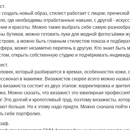
ст.
 создать новый образ, стилист работает с лицом, прической
ло, где необходимы отработанные навыки, с другой - искус
нии и красоты. Можно также выбрать себе самую разнообр
ны бутиков, можно готовить луки для модной фотосъёмки ж
строве, а можно быть главным стилистом показа и подбират
сфера, может незаметно перетечь в другую. Кто знает быть 
стом, открыть собственную студию и подчёркивать индивид
ист.
еловек, который разбирается в кремах, особенностях кожи, о
ссионал в макияже. Визажистов скорее всего можно назвать M
а визажиста состоит из двух этапов: корректировка и зрит
жа. Можно сказать, что визажист это ювелирная профессия
а! Это долгий и кропотливый труд, поэтому визажисты, кото
ают больше. Но к этому надо придти. Можно сначала пойти 
ть себе портфолио.
раф.