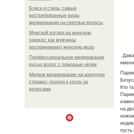
Блеск и стиль: самые
востребованные виды
мелирования на светлые волосы
Мужской взгляд на женскую
одежду: как мужчины
воспринимают женскую моду
. Дав
Профессиональное мелирование
именн
русых волос с помощью чёлки
Парик
Мелкое мелирование на короткую
Безус
стрижку: подход к уходу за
Кто т
волосами
Парик
измен
на дв
ножни
индив
пусть 