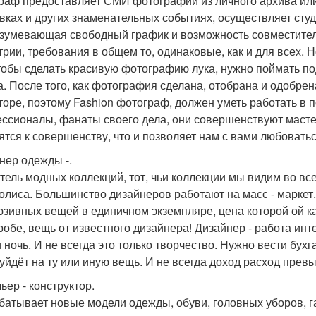
раф предоставляет СМИ фотографии из личного архива или
вках и других знаменательных событиях, осуществляет студи
зумевающая свободный график и возможность совместител
трии, требования в общем то, одинаковые, как и для всех. 
чтобы сделать красивую фотографию лука, нужно поймать по
а. После того, как фотография сделана, отобрана и одобре
торе, поэтому Fashion фотограф, должен уметь работать в
ссионалы, фанаты своего дела, они совершенствуют мастер
ятся к совершенству, что и позволяет нам с вами любоватьс
нер одежды -.
тель модных коллекций, тот, чьи коллекции мы видим во вс
олиса. Большинство дизайнеров работают на масс - маркет.
юзивных вещей в единичном экземпляре, цена которой ой как
робе, вещь от известного дизайнера! Дизайнер - работа инт
и ночь. И не всегда это только творчество. Нужно вести бух
 уйдёт на ту или иную вещь. И не всегда доход расход прев
ьер - конструктор.
батывает новые модели одежды, обуви, головных уборов, 