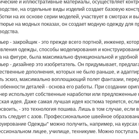
ические и иллюстративные материалы, осуществляет контр
водстве, на отдельные виды изделий создает базовую конс
ботки на их основе серии моделей, участвует в смотрах и 
утюрье на модных показах, он создает модную одежду для
водства.
ьер - закройщик - это прежде всего портной, инженер, кото
овления одежды, способы моделирования и конструирования
а на фигуре, была максимально функциональной и удобной
ьер - дизайнер это изобретатель. Он придумывает, предлаг
ественные дополнения, которых не было раньше, и адапти
ть эскиз, максимально воплощающий полет фантазии, пере
собенности деталей - основа его работы. При создании ори
нер использует собственные наработки или предложенные ку
ская идея. Даже самая лучшая идея костюма теряется, если
освоить, - это технология пошива. Лишь в том случае, если
ать следует с азов. Профессиональное швейное образован
руирование Одежды" можно получить, например, на курсах к
ссиональном лицее, училище, техникуме. Можно поступать 