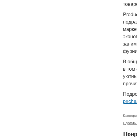
товар
Produ
подра
марке
эконо
заним
фурни
В общ
в том
уютны
прочи
Подро
priche
Категори
Сделать
Понр