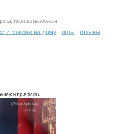
реты, техника нанесения
ки и макияж на дому
игры
отзывы
акияж и причёска).