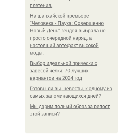
плетения.
На шанхайской премьере
"Человека - Паука: Совершенно
Новый День" зендея выбрала не
просто очередной наряд, а
настоящий артефакт высокой
моды.
Выбор идеальной прически с
завесой челки: 70 лучших
вариантов на 2024 год
Готовы ли вы, невесты, к одному из
самых запоминающихся дней?
Мы дарим полный образ за репост
этой записи?