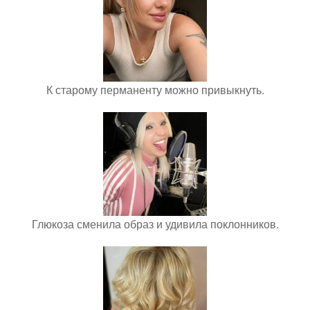
К старому перманенту можно привыкнуть.
Глюкоза сменила образ и удивила поклонников.