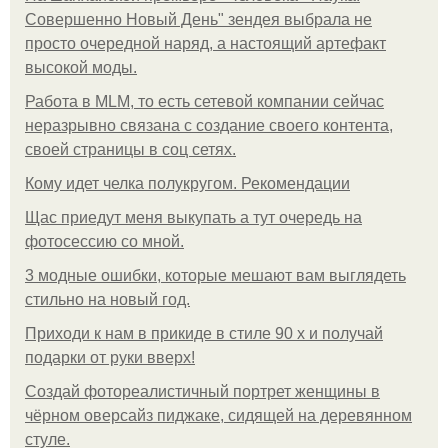
Совершенно Новый День" зендея выбрала не
просто очередной наряд, а настоящий артефакт
высокой моды.
Работа в MLM, то есть сетевой компании сейчас
неразрывно связана с создание своего контента,
своей страницы в соц сетях.
Кому идет челка полукругом. Рекомендации
Щас приедут меня выкупать а тут очередь на
фотосессию со мной.
3 модные ошибки, которые мешают вам выглядеть
стильно на новый год.
Приходи к нам в прикиде в стиле 90 х и получай
подарки от руки вверх!
Создай фотореалистичный портрет женщины в
чёрном оверсайз пиджаке, сидящей на деревянном
стуле.