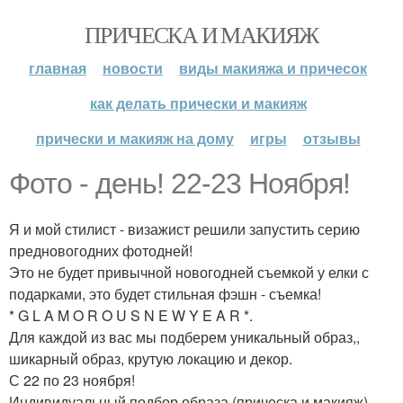
ПРИЧЕСКА И МАКИЯЖ
главная
новости
виды макияжа и причесок
как делать прически и макияж
прически и макияж на дому
игры
отзывы
Фото - день! 22-23 Ноября!
Я и мой стилист - визажист решили запустить серию
предновогодних фотодней!
Это не будет привычной новогодней съемкой у елки с
подарками, это будет стильная фэшн - съемка!
* G L A M O R O U S N E W Y E A R *.
Для каждой из вас мы подберем уникальный образ,,
шикарный образ, крутую локацию и декор.
С 22 по 23 ноября!
Индивидуальный подбор образа (прическа и макияж).