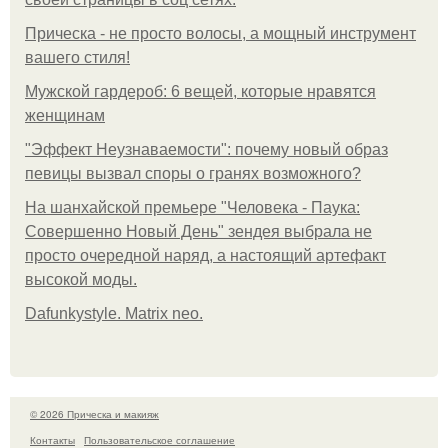
Прическа - не просто волосы, а мощный инструмент
вашего стиля!
Мужской гардероб: 6 вещей, которые нравятся
женщинам
"Эффект Неузнаваемости": почему новый образ
певицы вызвал споры о гранях возможного?
На шанхайской премьере "Человека - Паука:
Совершенно Новый День" зендея выбрала не
просто очередной наряд, а настоящий артефакт
высокой моды.
Dafunkystyle. Matrix neo.
© 2026 Прическа и макияж
Контакты
Пользовательское соглашение