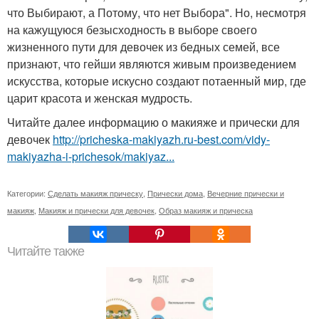
что Выбирают, а Потому, что нет Выбора". Но, несмотря
на кажущуюся безысходность в выборе своего
жизненного пути для девочек из бедных семей, все
признают, что гейши являются живым произведением
искусства, которые искусно создают потаенный мир, где
царит красота и женская мудрость.
Читайте далее информацию о макияже и прически для
девочек
http://pricheska-makiyazh.ru-best.com/vidy-
makiyazha-i-prichesok/makiyaz...
Категории:
Сделать макияж прическу
,
Прически дома
,
Вечерние прически и
макияж
,
Макияж и прически для девочек
,
Образ макияж и прическа
Читайте также