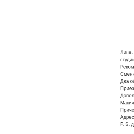
Лишь 
студи
Реком
Сменн
Два о
Приез
Допол
Макия
Приче
Адрес
P. S.