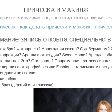
ПРИЧЕСКА И МАКИЯЖ
прическах и макияже лица, новости, отзывы, новинки, сек
ичесок
как делать прически и макияж
причес
мание запись открыта специально в
декабря? Фотопроект? Новогодняя сказка? С доберманом? С
коррекции? Аренда фотостудии? Sweet Home? Аренда собак
доплат нет. Это? Стильная, ? Современная фотосессия для
е дерзких фотографий в стиле Fashion, с талисманом насту
ендации по сьемке:
ая обувь.
образ (дерзкий или классика).