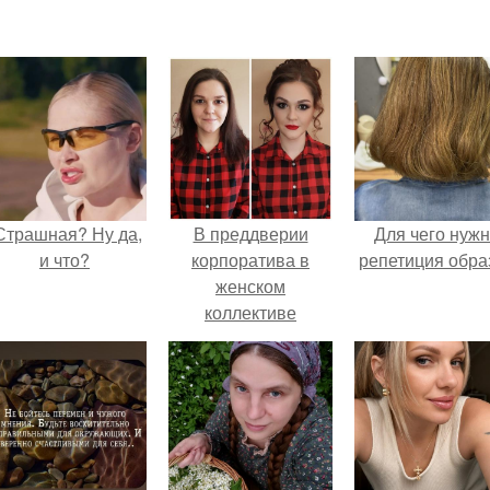
Страшная? Ну да,
В преддверии
Для чего нуж
и что?
корпоратива в
репетиция обра
женском
коллективе
красивый макияж и
причёска - это не
роскошь, а суровая
необходимость.