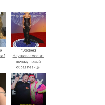
на
"Эффект
за?
Неузнаваемости":
почему новый
образ певицы
вызвал споры о
гранях
возможного?