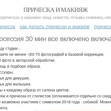
ПРИЧЕСКА И МАКИЯЖ
прическах и макияже лица, новости, отзывы, новинки, сек
ичесок
как делать прически и макияж
причес
осессия 30 мин все включено включа
ду студии -.
аете не менее -(50-70 фотографий в базовой коррекции.
10 фото в авторской обработке.
ощь в подборе образа.
ессуары.
тья для девушек.
тья для малышек.
ты к каждому образу от салона цветов.
ияж и прическа от стилистов (оплачивается отдельно со скид
е возможно участием с символом 2018 года - собакой. Можн
июта.