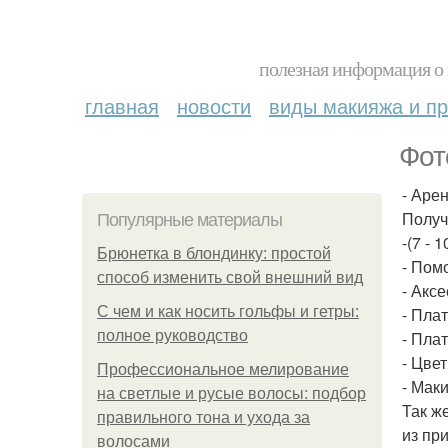
полезная информация о 
главная
новости
виды макияжа и пр
Фот
- Арен
Получ
Популярные материалы
-(7 - 
Брюнетка в блондинку: простой
- Пом
способ изменить свой внешний вид
- Акс
С чем и как носить гольфы и гетры:
- Пла
полное руководство
- Пла
- Цве
Профессиональное мелирование
- Мак
на светлые и русые волосы: подбор
Так ж
правильного тона и ухода за
из пр
волосами