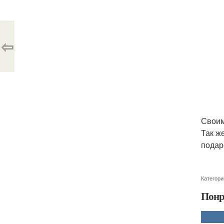
⇦
Своим
Так ж
подар
Категори
Понр