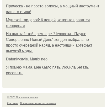
Прическа - не просто волосы, а мощный инструмент
вашего стиля!
Мужской гардероб: 6 вещей, которые нравятся
женщинам
На шанхайской премьере "Человека - Паука:
Совершенно Новый День" зендея выбрала не
просто очередной наряд, а настоящий артефакт
высокой моды.
Dafunkystyle. Matrix neo.
Я помню мама, мне было пять, любила бегать,
рисовать.
© 2026 Прическа и макияж
Контакты
Пользовательское соглашение