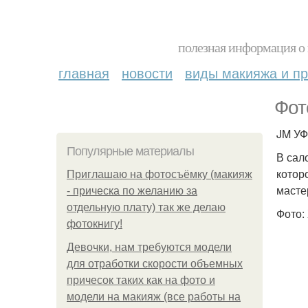
полезная информация о 
главная
новости
виды макияжа и пр
Фот
JM УФ
Популярные материалы
В сал
котор
Приглашаю на фотосъёмку (макияж
масте
- прическа по желанию за
отдельную плату) так же делаю
Фото:
фотокнигу!
Девочки, нам требуются модели
для отработки скорости объемных
причесок таких как на фото и
модели на макияж (все работы на