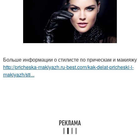
Больше информации о стилисте по прическам и макияжу
http://pricheska-makiyazh.ru-best.com/kak-delat-pricheski-i-
makiyazh/sti...