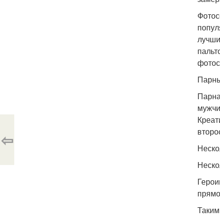
Фотос
попул
лучши
пальт
фотос
Парны
Парна
мужчи
Креат
второ
⇦
Неско
Неско
Герои
прямо
Таким