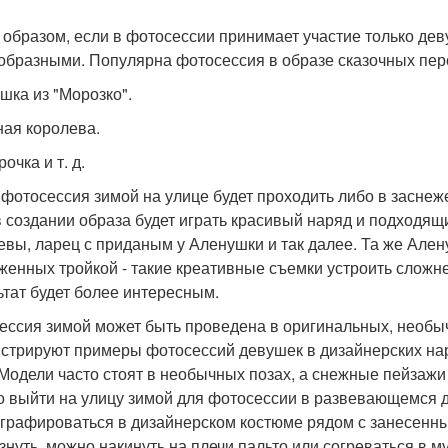
 образом, если в фотосессии принимает участие только дев
образными. Популярна фотосессия в образе сказочных пер
шка из "Морозко".
ая королева.
очка и т. д.
 фотосессия зимой на улице будет проходить либо в заснеж
в создании образа будет играть красивый наряд и подходящи
евы, ларец с приданым у Аленушки и так далее. Та же Алену
женных тройкой - такие креативные съемки устроить сложне
ьтат будет более интересным.
ессия зимой может быть проведена в оригинальных, необы
стрируют примеры фотосессий девушек в дизайнерских нар
 Модели часто стоят в необычных позах, а снежные пейзажи
 выйти на улицу зимой для фотосессии в развевающемся 
графироваться в дизайнерском костюме рядом с занесенн
знуть, можно накинуть на плечи пальто или согреваться в м