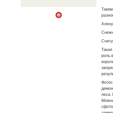
Таким
разно
Алену
Снежн
Снегур
Такая
роль 
корол
запря
резул
Фотос
демон
леса.
Можно
сфото
замер