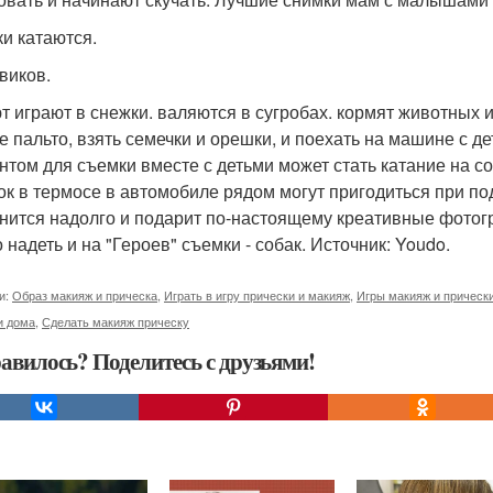
ки катаются.
виков.
т играют в снежки. валяются в сугробах. кормят животных и
е пальто, взять семечки и орешки, и поехать на машине с д
нтом для съемки вместе с детьми может стать катание на с
ок в термосе в автомобиле рядом могут пригодиться при п
нится надолго и подарит по-настоящему креативные фотогра
 надеть и на "Героев" съемки - собак. Источник: Youdo.
и:
Образ макияж и прическа
,
Играть в игру прически и макияж
,
Игры макияж и прическ
и дома
,
Сделать макияж прическу
авилось? Поделитесь с друзьями!