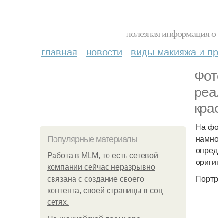
полезная информация о 
главная
новости
виды макияжа и пр
Фот
реа
кра
На фо
намно
Популярные материалы
опред
Работа в MLM, то есть сетевой
ориги
компании сейчас неразрывно
Портр
связана с создание своего
контента, своей страницы в соц
сетях.