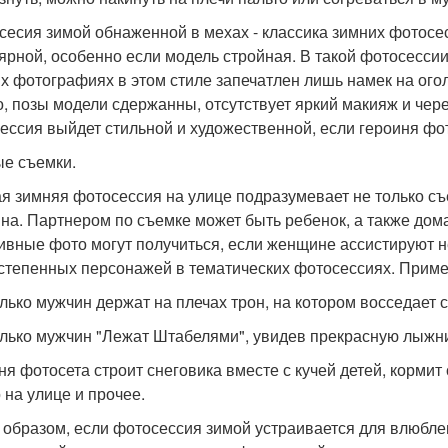
сесия зимой обнаженной в мехах - классика зимних фотосес
ярной, особенно если модель стройная. В такой фотосессии 
х фотографиях в этом стиле запечатлен лишь намек на ог
о, позы модели сдержанны, отсутствует яркий макияж и чер
ессия выйдет стильной и художественной, если героиня фо
е съемки.
я зимняя фотосессия на улице подразумевает не только съ
на. Партнером по съемке может быть ребенок, а также дома
ивные фото могут получиться, если женщине ассистируют не
степенных персонажей в тематических фотосессиях. Прим
лько мужчин держат на плечах трон, на котором восседает 
лько мужчин "Лежат Штабелями", увидев прекрасную лыжн
ня фотосета строит снеговика вместе с кучей детей, кормит 
 на улице и прочее.
 образом, если фотосессия зимой устраивается для влюбл