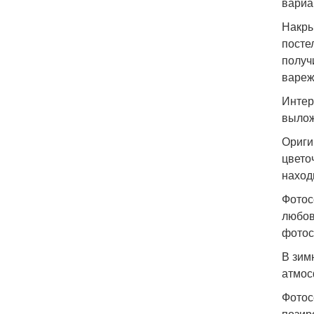
вариа
Накры
посте
получ
вареж
Интер
вылож
Ориги
цвето
наход
Фотос
любов
фотос
В зим
атмос
Фотос
позир