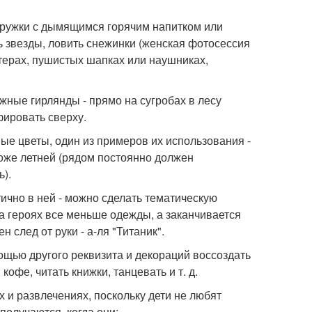
кружки с дымящимся горячим напитком или
ть звезды, ловить снежинки (женская фотосессия
терах, пушистых шапках или наушниках,
жные гирлянды - прямо на сугробах в лесу
фировать сверху.
ые цветы, один из примеров их использования -
тоже летней (рядом постоянно должен
ь).
ично в ней - можно сделать тематическую
 героях все меньше одежды, а заканчивается
след от руки - а-ля "Титаник".
ощью другого реквизита и декораций воссоздать
офе, читать книжки, танцевать и т. д.
х и развлечениях, поскольку дети не любят
олучаются, когда они: