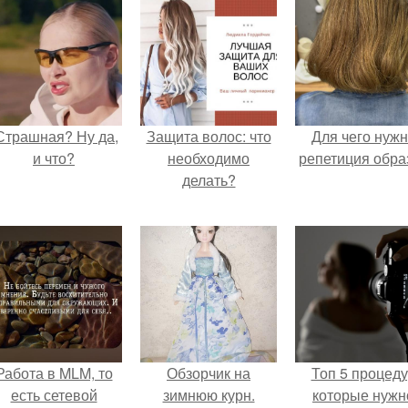
Страшная? Ну да,
Защита волос: что
Для чего нуж
и что?
необходимо
репетиция обра
делать?
Работа в MLM, то
Обзорчик на
Топ 5 процед
есть сетевой
зимнюю курн.
которые нужн