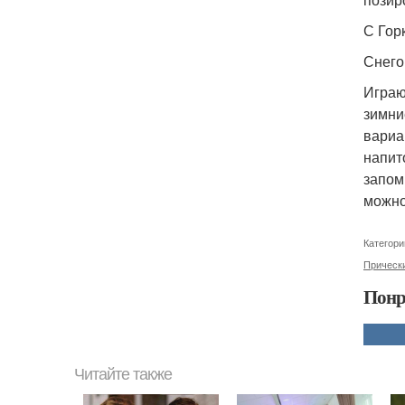
С Гор
Снего
Играю
зимни
вариа
напит
запом
можно
Категори
Прическ
Понр
Читайте также