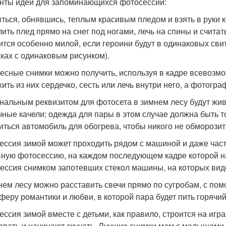
нты идей для запоминающихся фотосессий:
ться, обнявшись, теплым красивым пледом и взять в руки 
лить плед прямо на снег под ногами, лечь на спины и счита
ится особенно милой, если героини будут в одинаковых сви
ках с одинаковым рисунком).
есные снимки можно получить, используя в кадре всевозмо
ить из них сердечко, сесть или лечь внутри него, а фотогра
нальным реквизитом для фотосета в зимнем лесу будут жив
чные качели; одежда для пары в этом случае должна быть 
иться автомобиль для обогрева, чтобы никого не обморозит
ессия зимой может проходить рядом с машиной и даже част
ную фотосессию, на каждом последующем кадре которой на
ессия снимком запотевших стекол машины, на которых виден 
нем лесу можно расставить свечи прямо по сугробам, с пом
феру романтики и любви, в которой пара будет пить горячий к
ессия зимой вместе с детьми, как правило, строится на игра
овать и начинают скучать. Лучшие снимки мам с малышами п