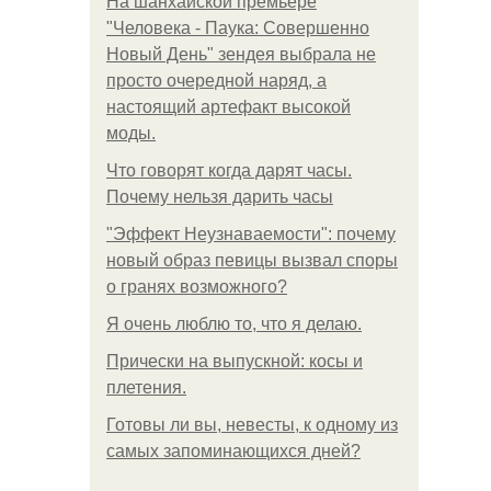
На шанхайской премьере
"Человека - Паука: Совершенно
Новый День" зендея выбрала не
просто очередной наряд, а
настоящий артефакт высокой
моды.
Что говорят когда дарят часы.
Почему нельзя дарить часы
"Эффект Неузнаваемости": почему
новый образ певицы вызвал споры
о гранях возможного?
Я очень люблю то, что я делаю.
Прически на выпускной: косы и
плетения.
Готовы ли вы, невесты, к одному из
самых запоминающихся дней?