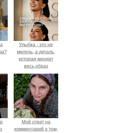
на
Улыбка - это не
за?
мелочь, а деталь,
которая меняет
весь образ
человека.
ур
Мой ответ на
о
комментарий о том,