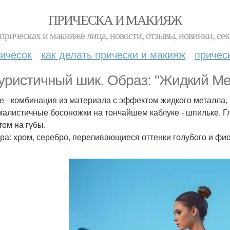
ПРИЧЕСКА И МАКИЯЖ
прическах и макияже лица, новости, отзывы, новинки, сек
ичесок
как делать прически и макияж
причес
уристичный шик. Образ: "Жидкий Ме
е - комбинация из материала с эффектом жидкого металла,
алистичные босоножки на тончайшем каблуке - шпильке. Гл
том на губы.
ра: хром, серебро, переливающиеся оттенки голубого и фио