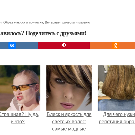
и:
Образ макияж и прическа
,
Вечерние прически и макияж
авилось? Поделитесь с друзьями!
Страшная? Ну да,
Блеск и яркость для
Для чего нуж
и что?
светлых волос:
репетиция обра
самые модные