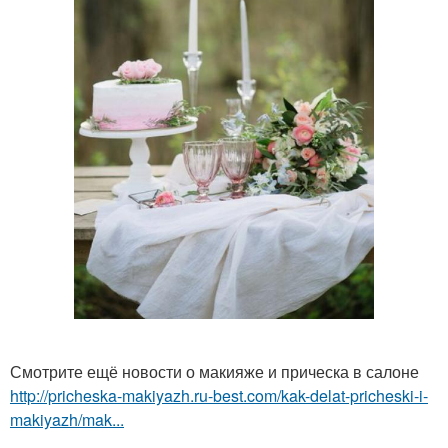
Смотрите ещё новости о макияже и прическа в салоне
http://pricheska-makiyazh.ru-best.com/kak-delat-pricheski-i-
makiyazh/mak...