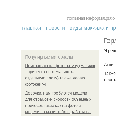
полезная информация о 
главная
новости
виды макияжа и пр
Гер
Я реш
Популярные материалы
Акция
Приглашаю на фотосъёмку (макияж
- прическа по желанию за
Также
отдельную плату) так же делаю
прогр
фотокнигу!
Девочки, нам требуются модели
для отработки скорости объемных
причесок таких как на фото и
модели на макияж (все работы на