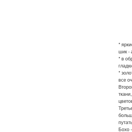
* ярк
шик -
* в о
гладки
* зол
все о
Второ
ткани
цвето
Треть
больш
путать
Бохо 