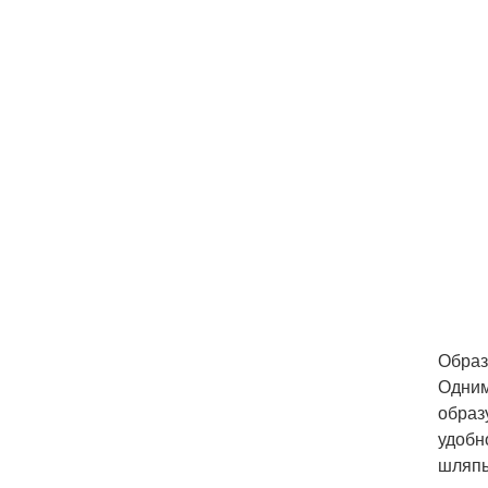
Образ
Одним
образ
удобн
шляпы