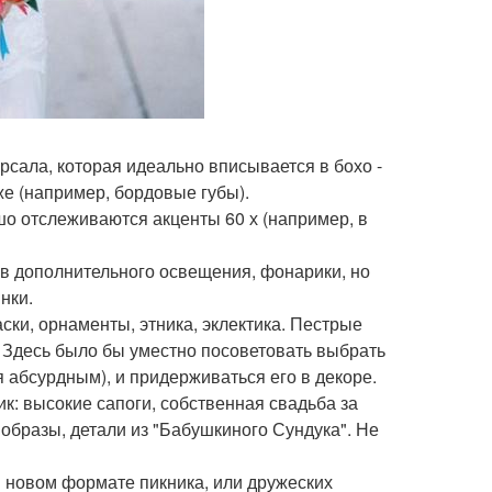
рсала, которая идеально вписывается в бохо -
же (например, бордовые губы).
ошо отслеживаются акценты 60 х (например, в
ов дополнительного освещения, фонарики, но
нки.
аски, орнаменты, этника, эклектика. Пестрые
. Здесь было бы уместно посоветовать выбрать
я абсурдным), и придерживаться его в декоре.
ик: высокие сапоги, собственная свадьба за
образы, детали из "Бабушкиного Сундука". Не
 в новом формате пикника, или дружеских