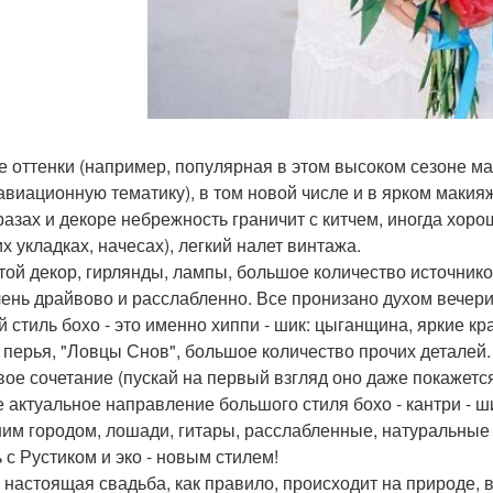
ие оттенки (например, популярная в этом высоком сезоне ма
 авиационную тематику), в том новой числе и в ярком макия
бразах и декоре небрежность граничит с китчем, иногда хор
х укладках, начесах), легкий налет винтажа.
отой декор, гирлянды, лампы, большое количество источник
чень драйвово и расслабленно. Все пронизано духом вечери
й стиль бохо - это именно хиппи - шик: цыганщина, яркие кр
, перья, "Ловцы Снов", большое количество прочих деталей
вое сочетание (пускай на первый взгляд оно даже покажетс
е актуальное направление большого стиля бохо - кантри - ш
им городом, лошади, гитары, расслабленные, натуральные 
 с Рустиком и эко - новым стилем!
- настоящая свадьба, как правило, происходит на природе,