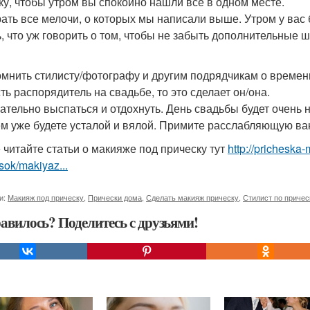
ку, чтобы утром вы спокойно нашли все в одном месте.
рать все мелочи, о которых мы написали выше. Утром у вас 
ь, что уж говорить о том, чтобы не забыть дополнительные ш
омнить стилисту/фотографу и другим подрядчикам о времен
ть распорядитель на свадьбе, то это сделает он/она.
зательно выспаться и отдохнуть. День свадьбы будет очень
ём уже будете усталой и вялой. Примите расслабляющую ван
 читайте статьи о макияже под прическу тут
http://pricheska
sok/makiyaz...
и:
Макияж под прическу
,
Прически дома
,
Сделать макияж прическу
,
Стилист по причес
авилось? Поделитесь с друзьями!