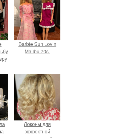
е
Barbie Sun Lovin
дьбу
Malibu 70s.
еру
ла
Локоны для
ла
эффектной