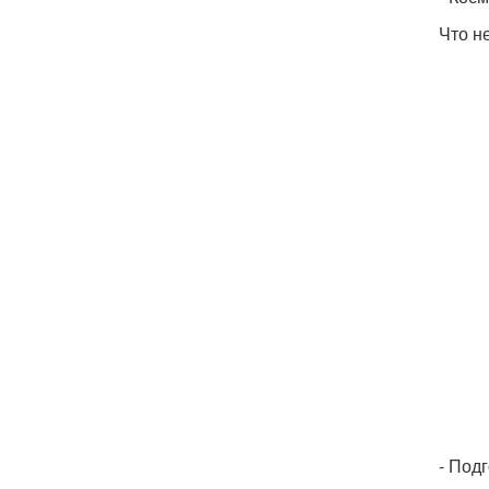
Что н
- Под