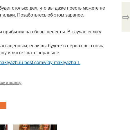
будет столько дел, что вы даже поесть можете не
⇨
пильки. Позаботьтесь об этом заранее.
и прибытия на сборы невесты. В случае если у
 насыщенным, если вы будете в нервах всю ночь,
ну и лягте спать пораньше.
-makiyazh.ru-best.com/vidy-makiyazha-i-
кам и макияжу