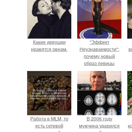
Какие девушки
"Эффект
нравятся овнам.
Неузнаваемости":
в
почему новый
образ певицы
вызвал споры о
гранях
возможного?
Работа в MLM, то
В 2006 году
есть сетевой
мужчина ударился
к