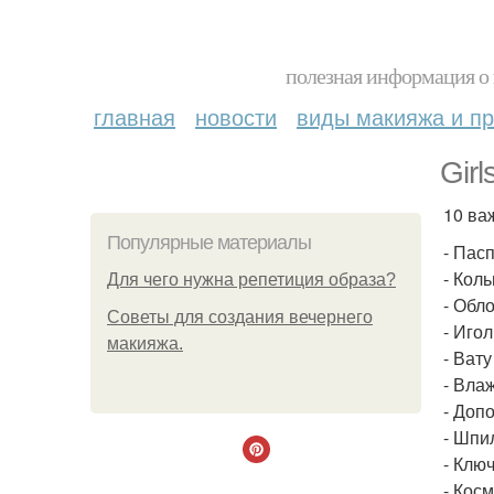
полезная информация о 
главная
новости
виды макияжа и пр
Gir
10 ва
Популярные материалы
- Пас
- Коль
Для чего нужна репетиция образа?
- Обл
Советы для создания вечернего
- Игол
макияжа.
- Вату
- Вла
- Доп
- Шпи
- Клю
- Кос