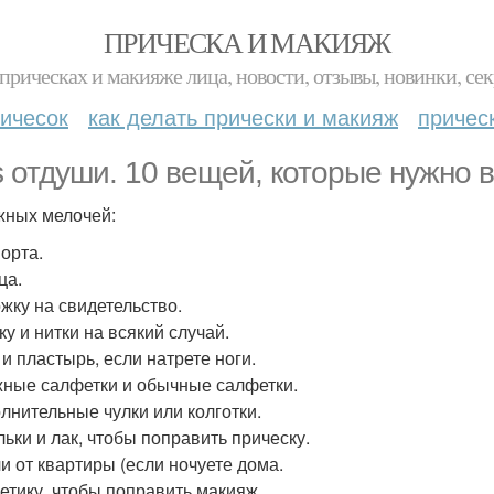
ПРИЧЕСКА И МАКИЯЖ
прическах и макияже лица, новости, отзывы, новинки, сек
ичесок
как делать прически и макияж
причес
ls отдуши. 10 вещей, которые нужно 
жных мелочей:
порта.
ца.
ожку на свидетельство.
ку и нитки на всякий случай.
 и пластырь, если натрете ноги.
жные салфетки и обычные салфетки.
олнительные чулки или колготки.
льки и лак, чтобы поправить прическу.
чи от квартиры (если ночуете дома.
метику, чтобы поправить макияж.