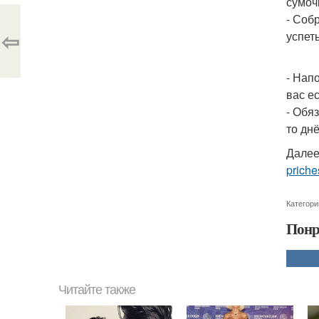
сумоч
- Соб
⇦
успет
- Нап
вас ес
- Обя
то дн
Далее
priche
Категори
Понр
Читайте также