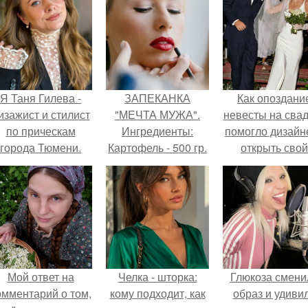
Я Таня Гилева -
ЗАПЕКАНКА
Как опоздани
изажист и стилист
"МЕЧТА МУЖА".
невесты на сва
по прическам
Ингредиенты:
помогло дизайн
города Тюмени.
Картофель - 500 гр.
открыть свой
Лук репчатый - 100
бренд.
гр Шампиньоны -
500 гр Куриное
филе - 400 гр.
Мой ответ на
Челка - шторка:
Глюкоза смени
омментарий о том,
кому подходит, как
образ и удиви