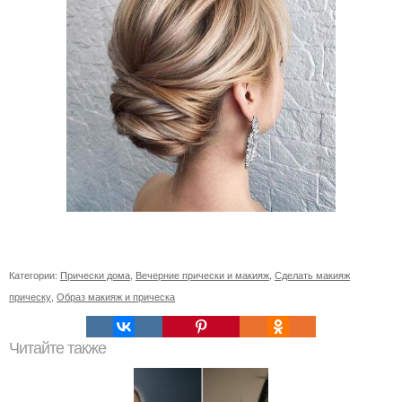
Категории:
Прически дома
,
Вечерние прически и макияж
,
Сделать макияж
прическу
,
Образ макияж и прическа
Читайте также