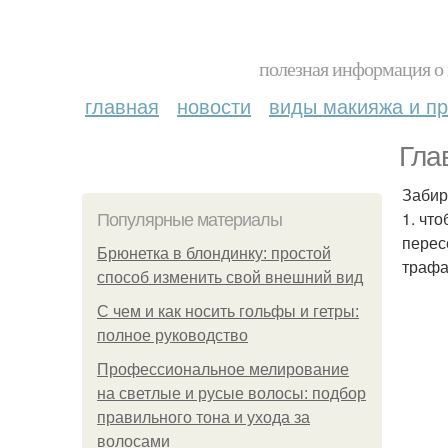
полезная информация о 
главная
новости
виды макияжа и пр
Гла
Забир
1. чт
Популярные материалы
перес
Брюнетка в блондинку: простой
трафа
способ изменить свой внешний вид
С чем и как носить гольфы и гетры:
полное руководство
Профессиональное мелирование
на светлые и русые волосы: подбор
правильного тона и ухода за
волосами