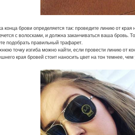
ка конца брови определяется так: проведите линию от края н
ечется с волосками, и должна заканчиваться ваша бровь. Т
те подобрать правильный трафарет.
рхнюю точку изгиба можно найти, если провести линию от кон
ешнего края бровей стоит наносить цвет на тон темнее, чем 