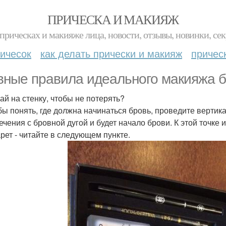
ПРИЧЕСКА И МАКИЯЖ
прическах и макияже лица, новости, отзывы, новинки, сек
ичесок
как делать прически и макияж
причес
вные правила идеального макияжа б
ай на стенку, чтобы не потерять?
обы понять, где должна начинаться бровь, проведите вертик
ечения с бровной дугой и будет начало брови. К этой точке 
рет - читайте в следующем пункте.