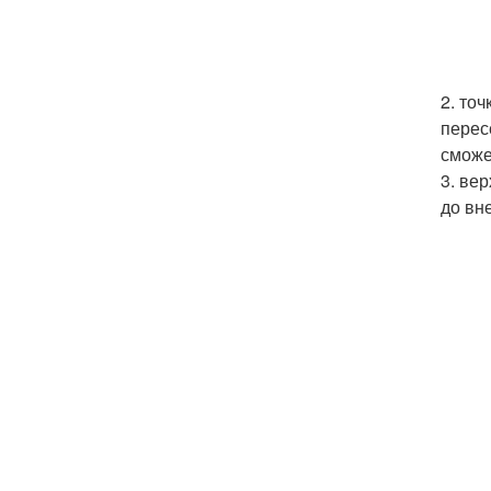
2. точ
перес
сможе
3. ве
до вн