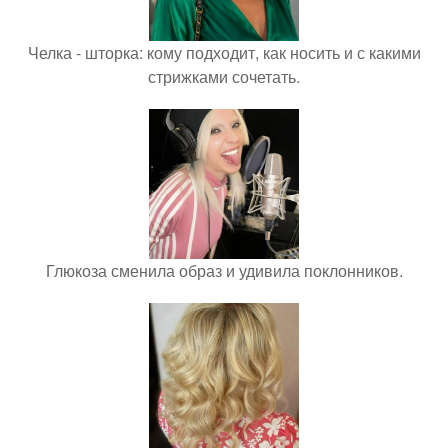
Челка - шторка: кому подходит, как носить и с какими
стрижками сочетать.
Глюкоза сменила образ и удивила поклонников.