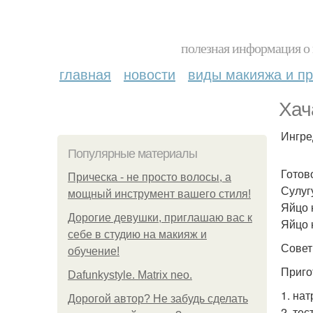
полезная информация о 
главная
новости
виды макияжа и пр
Хач
Ингре
Популярные материалы
Готов
Прическа - не просто волосы, а
Сулугу
мощный инструмент вашего стиля!
Яйцо к
Дорогие девушки, приглашаю вас к
Яйцо 
себе в студию на макияж и
Совет
обучение!
Приго
Dafunkystyle. Matrix neo.
1. нат
Дорогой автор? Не забудь сделать
2. тес