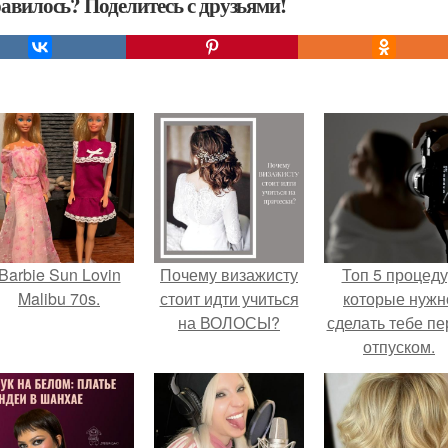
авилось? Поделитесь с друзьями!
Barbie Sun Lovin
Почему визажисту
Топ 5 процед
Malibu 70s.
стоит идти учиться
которые нужн
на ВОЛОСЫ?
сделать тебе пе
отпуском.