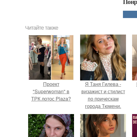
Понр
Читайте также
Проект
Я Таня Гилева -
"Superwoman" в
визажист и стилист
ТРК лотос Plaza?
по прическам
города Тюмени.