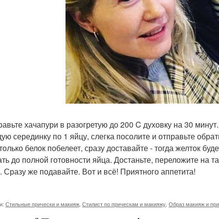
правьте хачапури в разогретую до 200 C духовку на 30 мину
дую серединку по 1 яйцу, слегка посолите и отправьте обрат
 только белок побелеет, сразу доставайте - тогда желток бу
ать до полной готовности яйца. Достаньте, переложите на т
. Сразу же подавайте. Вот и всё! Приятного аппетита!
и:
Стильные прически и макияж
,
Стилист по прическам и макияжу
,
Образ макияж и пр