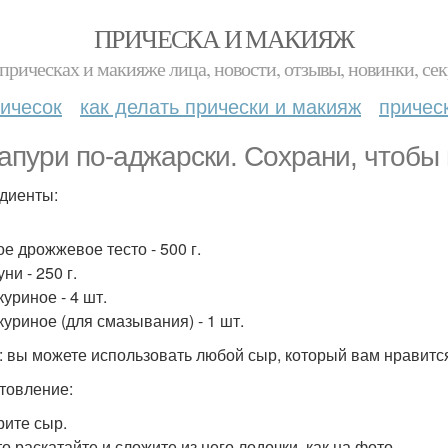
ПРИЧЕСКА И МАКИЯЖ
прическах и макияже лица, новости, отзывы, новинки, сек
ичесок
как делать прически и макияж
причес
апури по-аджарски. Сохрани, чтобы 
диенты:
ое дрожжевое тесто - 500 г.
ни - 250 г.
уриное - 4 шт.
куриное (для смазывания) - 1 шт.
: вы можете использовать любой сыр, который вам нравится
товление:
рите сыр.
то раскатайте и сложите из него лодочки, как на фото.