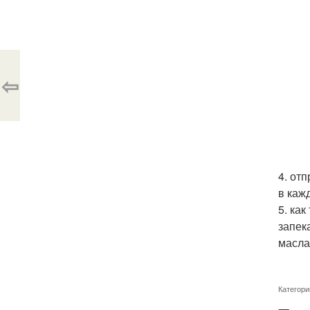
⇦
4. от
в каж
5. как
запек
масла
Категори