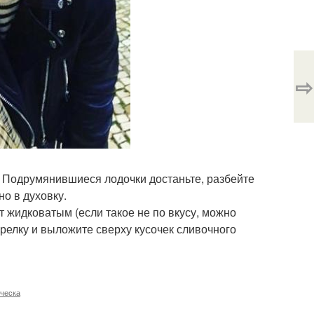
⇨
т. Подрумянившиеся лодочки достаньте, разбейте
но в духовку.
дет жидковатым (если такое не по вкусу, можно
арелку и выложите сверху кусочек сливочного
ическа