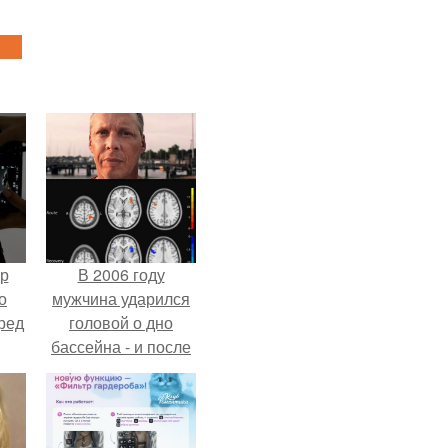
ур
В 2006 году
о
мужчина ударился
ред
головой о дно
бассейна - и после
этого его жизнь
изменилась самым
странным образом.