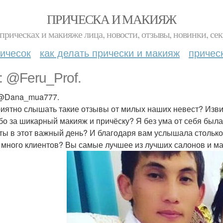
ПРИЧЕСКА И МАКИЯЖ
прическах и макияже лица, новости, отзывы, новинки, сек
ичесок
как делать прически и макияж
причес
r: @Feru_Prof.
@Dana_mua777.
риятно слышать такие отзывы от милых наших невест? Извин
бо за шикарный макияж и причёску? Я без ума от себя был
ты в этот важный день? И благодаря вам услышала стольк
 много клиентов? Вы самые лучшее из лучших салонов и м