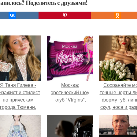
авилось? Поделитесь с друзьями!
Я Таня Гилева -
Москва:
Сохраняйте м
изажист и стилист
эротический шоу
точные черты ли
по прическам
клуб "Virgins".
форму губ, ли
города Тюмени.
скул, носа и раз
глаз.