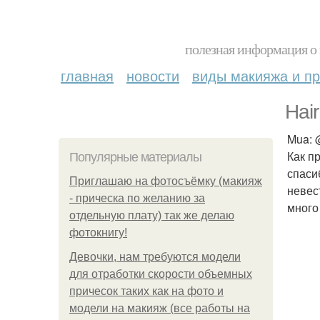
полезная информация о 
главная
новости
виды макияжа и пр
Hai
Mua: 
Как п
Популярные материалы
спаси
Приглашаю на фотосъёмку (макияж
невес
- прическа по желанию за
много
отдельную плату) так же делаю
фотокнигу!
Девочки, нам требуются модели
для отработки скорости объемных
причесок таких как на фото и
модели на макияж (все работы на