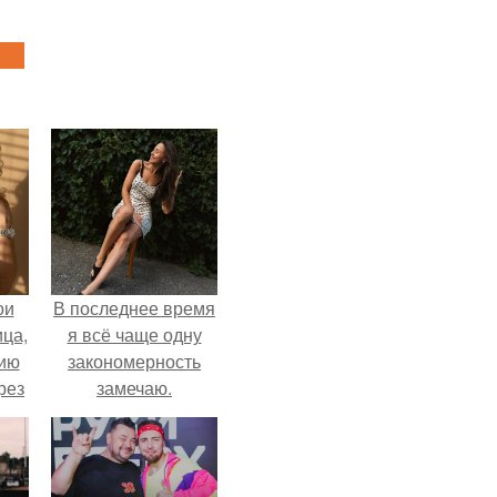
ои
В последнее время
ца,
я всё чаще одну
нию
закономерность
рез
замечаю.