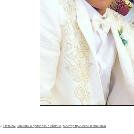
и:
Отзывы
,
Макияж и прическа в салоне
,
Мастер причесок и макияжа