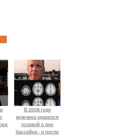
ур
В 2006 году
о
мужчина ударился
ред
головой о дно
бассейна - и после