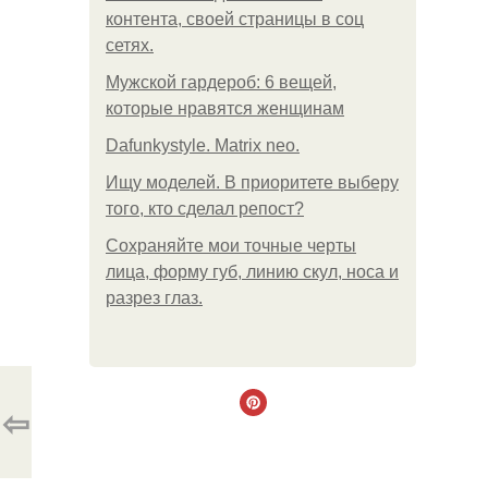
контента, своей страницы в соц
сетях.
Мужской гардероб: 6 вещей,
которые нравятся женщинам
Dafunkystyle. Matrix neo.
Ищу моделей. В приоритете выберу
того, кто сделал репост?
Сохраняйте мои точные черты
лица, форму губ, линию скул, носа и
разрез глаз.
⇦