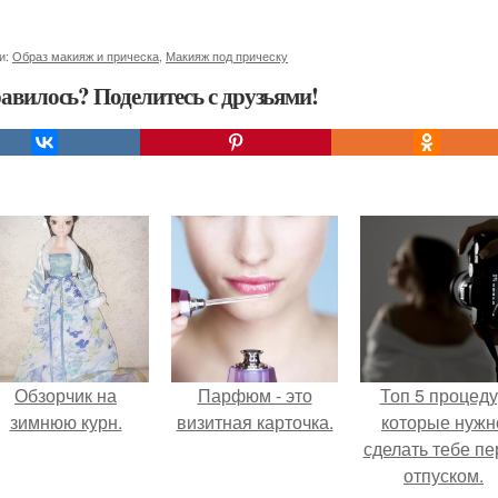
и:
Образ макияж и прическа
,
Макияж под прическу
авилось? Поделитесь с друзьями!
Обзорчик на
Парфюм - это
Топ 5 процед
зимнюю курн.
визитная карточка.
которые нужн
сделать тебе пе
отпуском.