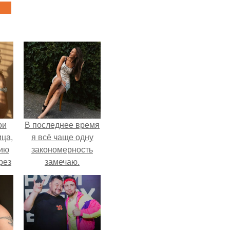
ои
В последнее время
ца,
я всё чаще одну
нию
закономерность
рез
замечаю.