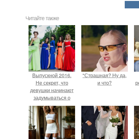
Читайте также
Выпускной 2016.
"Страшная? Ну да,
Не секрет, что
и что?
р
девушки начинают
задумываться о
выпускном бале
задолго до юношей.