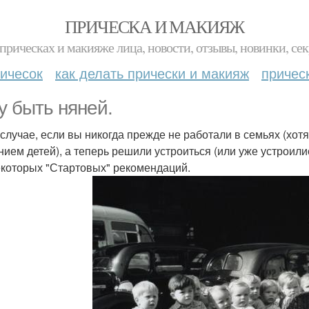
ПРИЧЕСКА И МАКИЯЖ
прическах и макияже лица, новости, отзывы, новинки, сек
ичесок
как делать прически и макияж
причес
у быть няней.
 случае, если вы никогда прежде не работали в семьях (хот
нием детей), а теперь решили устроиться (или уже устроили
екоторых "Стартовых" рекомендаций.