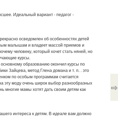
сшее. Идеальный вариант - педагог -
 прекрасно осведомлен об особенностях детей
зным малышам и владеет массой приемов и
очему человеку, который хочет стать няней, но
учающие курсы.
к основному образованию окончил курсы по
ки Зайцева, метод Глена домана и т. п. . это
бенком по особым программам считается
 на эту моду очень широк выбор разнообразных
⇨
ень многие мамы хотят дать своим детям как
вашего интереса к детям. В идеале вам должно