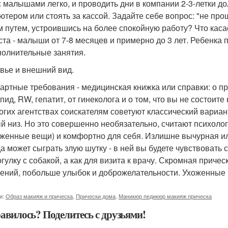
с малышами легко, и проводить дни в компании 2-3-летки до
ютером или стоять за кассой. Задайте себе вопрос: "не про
м путем, устроившись на более спокойную работу? Что каса
ста - малыши от 7-8 месяцев и примерно до 3 лет. Ребенка 
полнительные занятия.
вье и внешний вид.
артные требования - медицинская книжка или справки: о 
Спид, RW, гепатит, от гинеколога и о том, что вы не состоит
огих агентствах соискателям советуют классический вариан
й низ. Но это совершенно необязательно, считают психологи
женные вещи) и комфортно для себя. Излишне вычурная ил
а может сыграть злую шутку - в ней вы будете чувствовать с
огулку с собакой, а как для визита к врачу. Скромная прич
ений, побольше улыбок и доброжелательности. Ухоженные р
и:
Образ макияж и прическа
,
Прически дома
,
Маникюр педикюр макияж прическа
авилось? Поделитесь с друзьями!