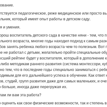
ование.
тствуется педагогическое, реже медицинское или просто вы
льник, который имеет опыт работы в детском саду.
я и умения.
орош воспитатель детского сада в качестве няни - тем, что
льного возраста, многие годы находил подход к самым ра
бов занять ребенка любого возраста чем-то полезным. Вот п
е не работал с детьми, желательно пройти специальные об
сший рейтинг будет у воспитателя, который в дополнение 
-либо методикам раннего развития (система монтессори, куби
но тем, что в последние годы специально заниматься с ре
одимым для его дальнейшего успеха в обучении. Как ответ
ов, студий, групп развития даже для самых маленьких, и оч
 больше, иногда даже перегружая их.
лам ли вам эта работа?
 оценить как свои физические возможности, так и степень 