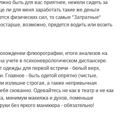
лжно быть для вас приятнее, нежели сидеть за
ще ли для меня заработать такие же деньги
ется физических сил, то самые "Затратные"
постарше, возможно, придется водить или возить
прохождении флюорографии, итоги анализов на
е на учете в психоневрологическом диспансере.
т одежды для первой встречи - белый верх,
. Главное - быть одетой опрятно (чистые,
и излишне строгая, а также непривычная
ебя скованно. Одевайтесь не как в театр и не как
еска, минимум макияжа и духов, поменьше
уки без яркого маникюра - обязательно!