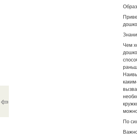
Образ
Приве
дошко
Знани
Чем х
дошко
спосо
раньш
Наивы
каким
вызва
необх
⇦
кружк
можно
По си
Важно