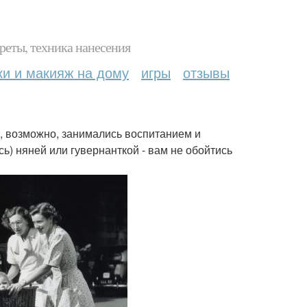
реты, техника нанесения
ки и макияж на дому
игры
отзывы
я, возможно, занимались воспитанием и
сь) няней или гувернанткой - вам не обойтись