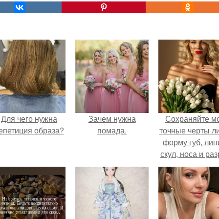
Для чего нужна
Зачем нужна
Сохраняйте м
епетиция образа?
помада.
точные черты ли
форму губ, ли
скул, носа и раз
глаз.