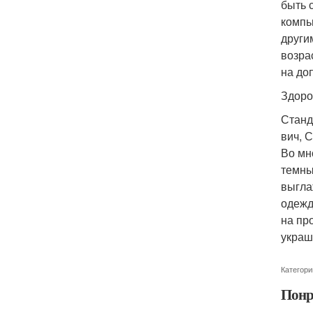
быть 
компь
други
возра
на до
Здоро
Станд
вич, 
Во мн
темны
выгла
одежд
на пр
украш
Категори
Понр