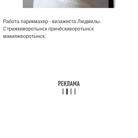
Работа парикмахер - визажиста Людмилы.
Стрижкиворотынск причёскиворотынск
макияжворотынск.