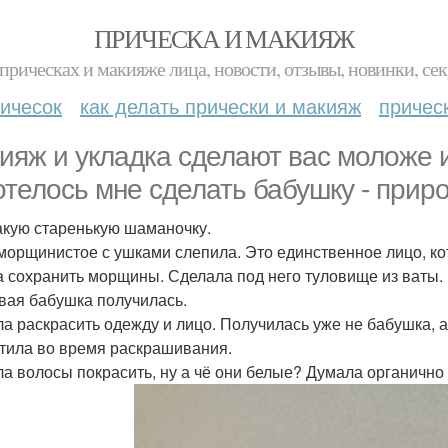
ПРИЧЕСКА И МАКИЯЖ
прическах и макияже лица, новости, отзывы, новинки, сек
ичесок
как делать прически и макияж
причес
ияж и укладка сделают вас моложе и
отелось мне сделать бабушку - приро
акую старенькую шаманочку.
морщинистое с ушками слепила. Это единственное лицо, кот
а сохранить морщины. Сделала под него туловище из ваты.
вая бабушка получилась.
а раскрасить одежду и лицо. Получилась уже не бабушка, а
тила во время раскрашивания.
а волосы покрасить, ну а чё они белые? Думала органично 