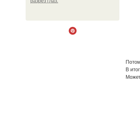
разрез глаз.
Потом
В ито
Может