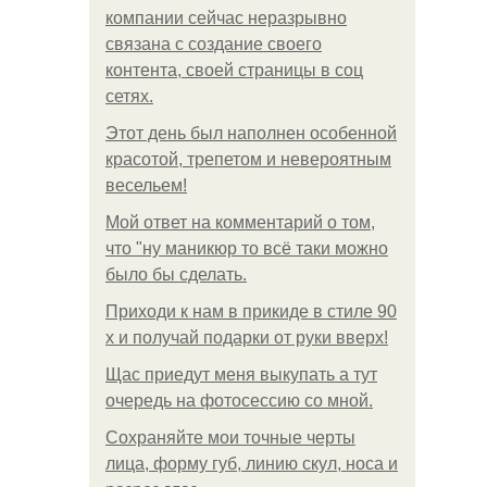
компании сейчас неразрывно
связана с создание своего
контента, своей страницы в соц
сетях.
Этот день был наполнен особенной
красотой, трепетом и невероятным
весельем!
Мой ответ на комментарий о том,
что "ну маникюр то всё таки можно
было бы сделать.
Приходи к нам в прикиде в стиле 90
х и получай подарки от руки вверх!
Щас приедут меня выкупать а тут
очередь на фотосессию со мной.
Сохраняйте мои точные черты
лица, форму губ, линию скул, носа и