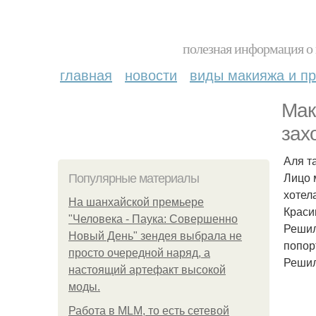
полезная информация о 
главная
новости
виды макияжа и пр
Мак
зах
Аля т
Лицо 
Популярные материалы
хотел
На шанхайской премьере
Краси
"Человека - Паука: Совершенно
Решил
Новый День" зендея выбрала не
попор
просто очередной наряд, а
Решил
настоящий артефакт высокой
моды.
Работа в MLM, то есть сетевой