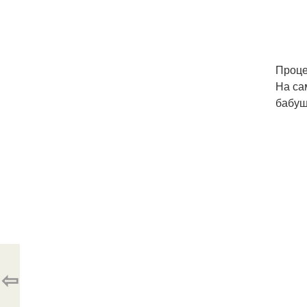
Проце
На са
бабуш
⇦