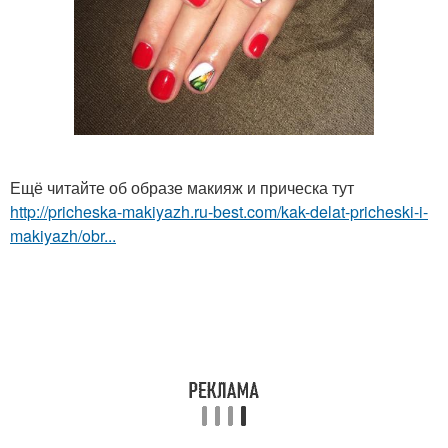
Ещё читайте об образе макияж и прическа тут
http://pricheska-makiyazh.ru-best.com/kak-delat-pricheski-i-
makiyazh/obr...