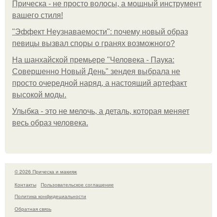
Прическа - не просто волосы, а мощный инструмент
вашего стиля!
"Эффект Неузнаваемости": почему новый образ
певицы вызвал споры о гранях возможного?
На шанхайской премьере "Человека - Паука:
Совершенно Новый День" зендея выбрала не
просто очередной наряд, а настоящий артефакт
высокой моды.
Улыбка - это не мелочь, а деталь, которая меняет
весь образ человека.
© 2026 Прическа и макияж
Контакты
Пользовательское соглашение
Политика конфидециальности
Обратная связь