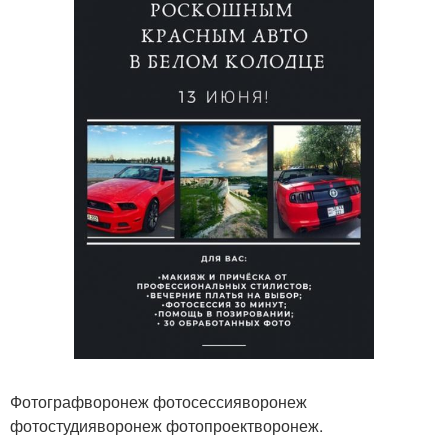
Фотографворонеж фотосессияворонеж
фотостудияворонеж фотопроектворонеж.