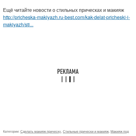
Ещё читайте новости о стильных прическах и макияж
http://pricheska-makiyazh.ru-best.com/kak-delat-pricheski-i-
makiyazh/sti...
Категории:
Сделать макияж прическу
,
Стильные прически и макияж
,
Макияж под