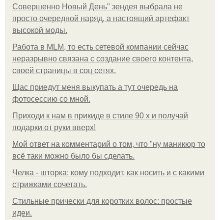
Совершенно Новый День" зендея выбрала не
просто очередной наряд, а настоящий артефакт
высокой моды.
Работа в MLM, то есть сетевой компании сейчас
неразрывно связана с создание своего контента,
своей страницы в соц сетях.
Щас приедут меня выкупать а тут очередь на
фотосессию со мной.
Приходи к нам в прикиде в стиле 90 х и получай
подарки от руки вверх!
Мой ответ на комментарий о том, что "ну маникюр то
всё таки можно было бы сделать.
Челка - шторка: кому подходит, как носить и с какими
стрижками сочетать.
Стильные прически для коротких волос: простые
идеи.