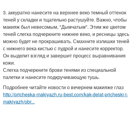
3. аккуратно нанесите на верхнее веко темный оттенок
теней у складки и тщательно растушуйте. Важно, чтобы
макияж был невесомым, "Дымчатым". Этим же цветом
теней слегка подчеркните нижнее веко, и ресницы здесь
можно будет не прокрашивать. Смахните излишки теней
с нижнего века кистью с пудрой и нанесите корректор.
Он выделит взгляд и завершит процесс выравнивания
кожи.
Слегка подчеркните брови тенями из специальной
палетки и нанесите подкручивающую тушь.
Подробнее читайте новости о вечернем макияже глаз
http://pricheska-makiyazh.ru-best.com/kak-delat-pricheski-i-
makiyazh/obr...