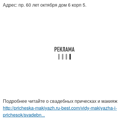
Адрес: пр. 60 лет октября дом 6 корп 5.
Подробнее читайте о свадебных прическах и макияж
http://pricheska-makiyazh.ru-best.com/vidy-makiyazha-i-
prichesok/svadebn...