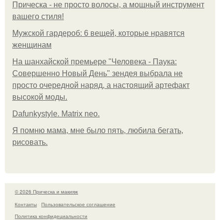
Прическа - не просто волосы, а мощный инструмент
вашего стиля!
Мужской гардероб: 6 вещей, которые нравятся
женщинам
На шанхайской премьере "Человека - Паука:
Совершенно Новый День" зендея выбрала не
просто очередной наряд, а настоящий артефакт
высокой моды.
Dafunkystyle. Matrix neo.
Я помню мама, мне было пять, любила бегать,
рисовать.
© 2026 Прическа и макияж
Контакты
Пользовательское соглашение
Политика конфидециальности