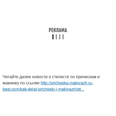
Читайте далее новости о стилисте по прическам и
макияжу по ссылке
http://pricheska-makiyazh.ru-
best.com/kak-delat-pricheski-i-makiyazh/sti...