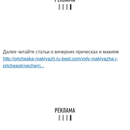
Далее читайте статьи о вечерних прическах и макияж
http://pricheska-makiyazh.ru-best.com/vidy-makiyazha-i-
prichesok/vechern...