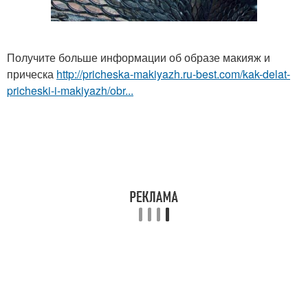
Получите больше информации об образе макияж и
прическа
http://pricheska-makiyazh.ru-best.com/kak-delat-
pricheski-i-makiyazh/obr...