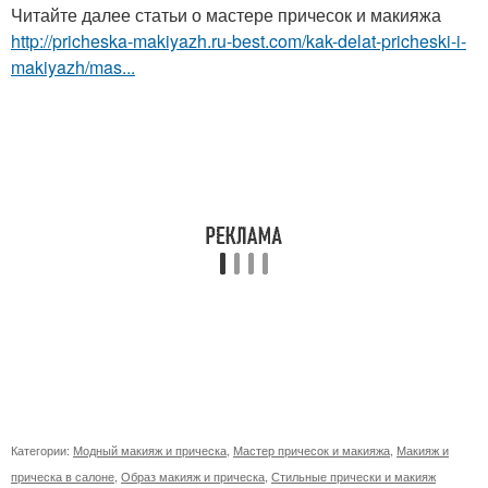
Читайте далее статьи о мастере причесок и макияжа
http://pricheska-makiyazh.ru-best.com/kak-delat-pricheski-i-
makiyazh/mas...
Категории:
Модный макияж и прическа
,
Мастер причесок и макияжа
,
Макияж и
прическа в салоне
,
Образ макияж и прическа
,
Стильные прически и макияж