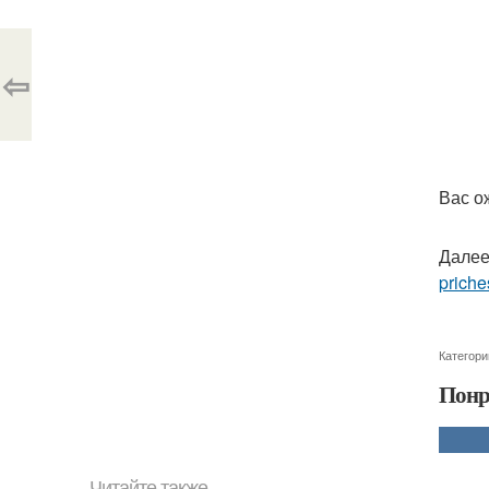
⇦
Вас о
Далее
priche
Категори
Понр
Читайте также