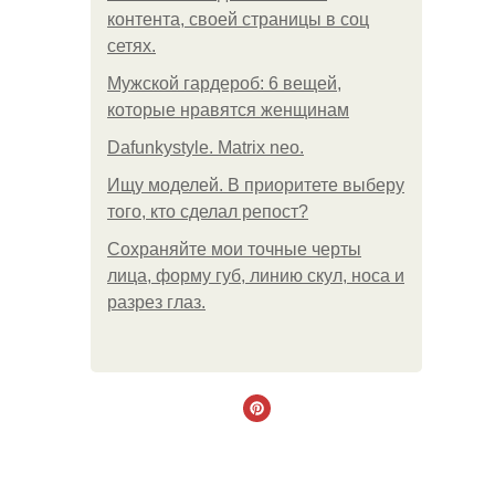
контента, своей страницы в соц
сетях.
Мужской гардероб: 6 вещей,
которые нравятся женщинам
Dafunkystyle. Matrix neo.
Ищу моделей. В приоритете выберу
того, кто сделал репост?
Сохраняйте мои точные черты
лица, форму губ, линию скул, носа и
разрез глаз.