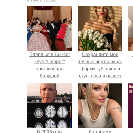
Впервые в Выксе:
Сохраняйте мои
клуб "Сварог"
точные черты лица,
организовал
форму губ, линию
большой
скул, носа и разрез
исторический бал.
глаз.
В 2006 году
К старому