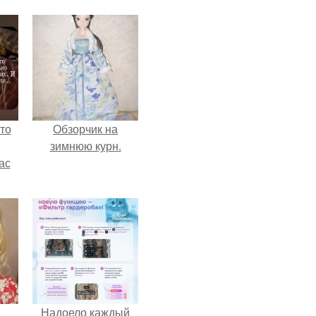
то
Обзорчик на
зимнюю курн.
ас
ние
а,
ы в
Надоело каждый