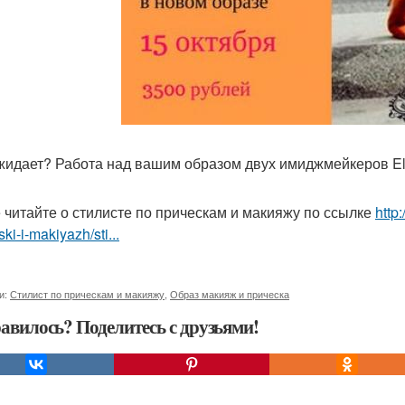
жидает? Работа над вашим образом двух имиджмейкеров Elvi
 читайте о стилисте по прическам и макияжу по ссылке
http
ski-i-makiyazh/sti...
и:
Стилист по прическам и макияжу
,
Образ макияж и прическа
авилось? Поделитесь с друзьями!