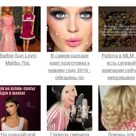
Barbie Sun Lovin
В самом разгаре
Работа в MLM, 
Malibu 70s.
идет подготовка к
есть сетевой
новому году 2016 -
компании сейч
обезьяны по
неразрывно
восточному
связана с созда
календарю.
своего контент
своей страниц
соц сетях.
На шанхайской
Глюкоза сменила
Локоны для