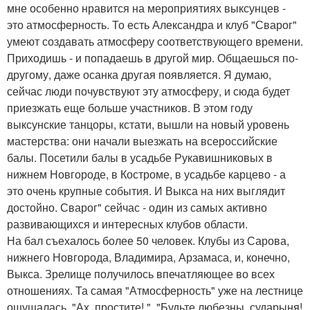
мне особенно нравится на мероприятиях выксунцев -
это атмосферность. То есть Александра и клуб "Сварог"
умеют создавать атмосферу соответствующего времени.
Приходишь - и попадаешь в другой мир. Общаешься по-
другому, даже осанка другая появляется. Я думаю,
сейчас люди почувствуют эту атмосферу, и сюда будет
приезжать еще больше участников. В этом году
выксунские танцоры, кстати, вышли на новый уровень
мастерства: они начали выезжать на всероссийские
балы. Посетили балы в усадьбе Рукавишниковых в
нижнем Новгороде, в Костроме, в усадьбе карцево - а
это очень крупные события. И Выкса на них выглядит
достойно. Сварог" сейчас - один из самых активно
развивающихся и интересных клубов области.
На бал съехалось более 50 человек. Клубы из Сарова,
нижнего Новгорода, Владимира, Арзамаса, и, конечно,
Выкса. Зрелище получилось впечатляющее во всех
отношениях. Та самая "Атмосферность" уже на лестнице
ощущалась. "Ах, простите! ", "Будьте любезны, сударыня!