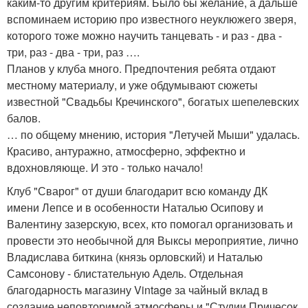
каким-то другим критериям. Было бы желание, а дальше
вспоминаем историю про известного неуклюжего зверя,
которого тоже можно научить танцевать - и раз - два -
три, раз - два - три, раз ….
Планов у клуба много. Предпочтения ребята отдают
местному материалу, и уже обдумывают сюжеты
известной "Свадьбы Кречинского", богатых шепелевских
балов.
… по общему мнению, история "Летучей Мыши" удалась.
Красиво, антуражно, атмосферно, эффектно и
вдохновляюще. И это - только начало!
Клуб "Сварог" от души благодарит всю команду ДК
имени Лепсе и в особенности Наталью Осипову и
Валентину зазерскую, всех, кто помогал организовать и
провести это необычной для Выксы мероприятие, лично
Владислава биткина (князь орловский) и Наталью
Самсонову - блистательную Адель. Отдельная
благодарность магазину Vintage за чайный вклад в
создание неповторимой атмосферы и "Студии Причесок