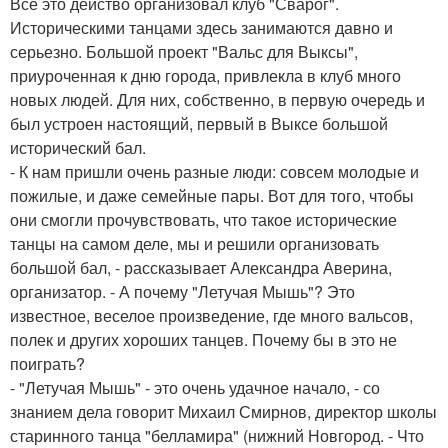
Все это действо организовал клуб "Сварог".
Историческими танцами здесь занимаются давно и
серьезно. Большой проект "Вальс для Выксы",
приуроченная к дню города, привлекла в клуб много
новых людей. Для них, собственно, в первую очередь и
был устроен настоящий, первый в Выксе большой
исторический бал.
- К нам пришли очень разные люди: совсем молодые и
пожилые, и даже семейные пары. Вот для того, чтобы
они смогли прочувствовать, что такое исторические
танцы на самом деле, мы и решили организовать
большой бал, - рассказывает Александра Аверина,
организатор. - А почему "Летучая Мышь"? Это
известное, веселое произведение, где много вальсов,
полек и других хороших танцев. Почему бы в это не
поиграть?
- "Летучая Мышь" - это очень удачное начало, - со
знанием дела говорит Михаил Смирнов, директор школы
старинного танца "белламира" (нижний Новгород. - Что