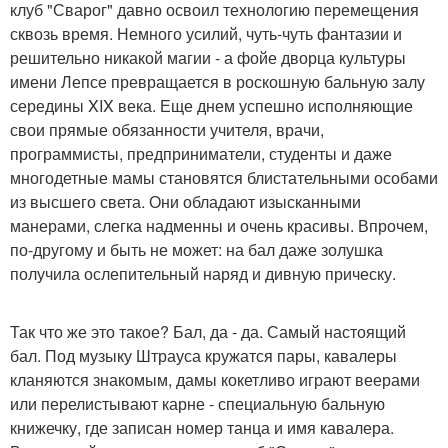
клуб "Сварог" давно освоил технологию перемещения
сквозь время. Немного усилий, чуть-чуть фантазии и
решительно никакой магии - а фойе дворца культуры
имени Лепсе превращается в роскошную бальную залу
середины XIX века. Еще днем успешно исполняющие
свои прямые обязанности учителя, врачи,
программисты, предприниматели, студенты и даже
многодетные мамы становятся блистательными особами
из высшего света. Они обладают изысканными
манерами, слегка надменны и очень красивы. Впрочем,
по-другому и быть не может: на бал даже золушка
получила ослепительный наряд и дивную прическу.
Так что же это такое? Бал, да - да. Самый настоящий
бал. Под музыку Штрауса кружатся пары, кавалеры
кланяются знакомым, дамы кокетливо играют веерами
или перелистывают карне - специальную бальную
книжечку, где записан номер танца и имя кавалера.