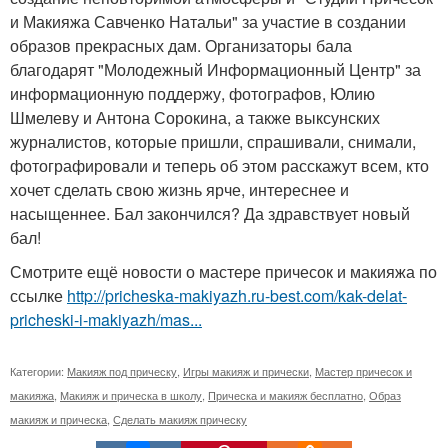
и Макияжа Савченко Натальи" за участие в создании
образов прекрасных дам. Организаторы бала
благодарят "Молодежный Информационный Центр" за
информационную поддержу, фотографов, Юлию
Шмелеву и Антона Сорокина, а также выксунских
журналистов, которые пришли, спрашивали, снимали,
фотографировали и теперь об этом расскажут всем, кто
хочет сделать свою жизнь ярче, интереснее и
насыщеннее. Бал закончился? Да здравствует новый
бал!
Смотрите ещё новости о мастере причесок и макияжа по
ссылке
http://pricheska-makiyazh.ru-best.com/kak-delat-
pricheski-i-makiyazh/mas...
Категории:
Макияж под прическу
,
Игры макияж и прически
,
Мастер причесок и
макияжа
,
Макияж и прическа в школу
,
Прическа и макияж бесплатно
,
Образ
макияж и прическа
,
Сделать макияж прическу