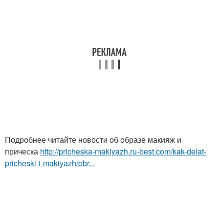
Подробнее читайте новости об образе макияж и
прическа
http://pricheska-makiyazh.ru-best.com/kak-delat-
pricheski-i-makiyazh/obr...