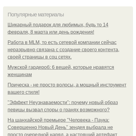
Популярные материалы
Шикарный подарок для любимых, будь то 14
февраля, 8 марта или день рождения!
Работа в MLM, то есть сетевой компании сейчас
неразрывно связана с создание своего контента,
своей страницы в соц сетях.
Мужской гардероб: 6 вещей, которые нравятся
женщинам
Прическа - не просто волосы, а мощный инструмент
вашего стиля!
"Эффект Неузнаваемости": почему новый образ
певицы вызвал споры о гранях возможного?
На шанхайской премьере "Человека - Паука:
Совершенно Новый День" зендея выбрала не
просто очередной наряд, а настоящий артефакт