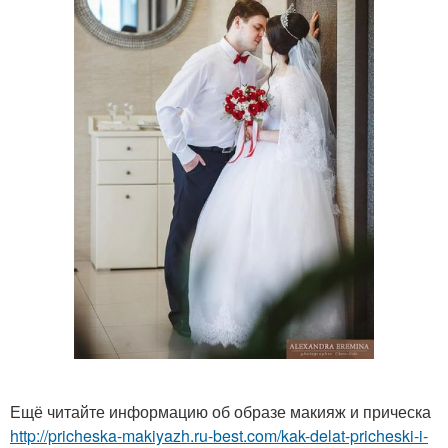
Ещё читайте информацию об образе макияж и прическа
http://pricheska-makiyazh.ru-best.com/kak-delat-pricheski-i-