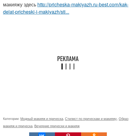
макияжу здесь
http://pricheska-makiyazh.ru-best.com/kak-
delat-pricheski-i-makiyazh/sti...
Категории:
Модный макияж и прическа
,
Стилист по прическам и макияжу
,
Образ
макияж и прическа
,
Вечерние прически и макияж